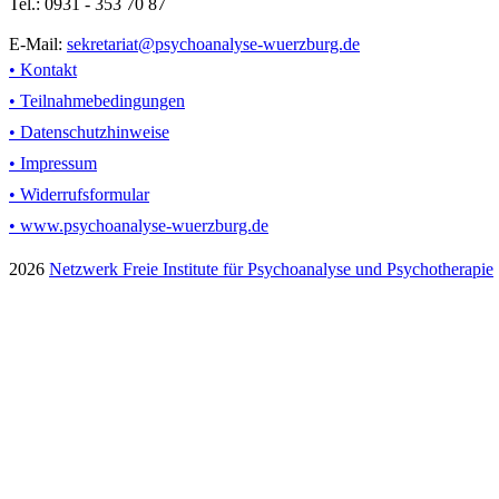
Tel.: 0931 - 353 70 87
E-Mail:
sekretariat@psychoanalyse-wuerzburg.de
• Kontakt
• Teilnahmebedingungen
• Datenschutzhinweise
• Impressum
• Widerrufsformular
• www.psychoanalyse-wuerzburg.de
2026
Netzwerk Freie Institute für Psychoanalyse und Psychotherapie