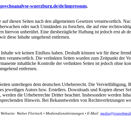
.psychoanalyse-wuerzburg.de/de/impressum
.
 auf diesen Seiten nach den allgemeinen Gesetzen verantwortlich. Nac
u überwachen oder nach Umständen zu forschen, die auf eine rechtswidri
 hiervon unberührt. Eine diesbezügliche Haftung ist jedoch erst ab d
ir diese Inhalte umgehend entfernen.
n Inhalte wir keinen Einfluss haben. Deshalb können wir für diese fre
 Seiten verantwortlich. Die verlinkten Seiten wurden zum Zeitpunkt der
manente inhaltliche Kontrolle der verlinkten Seiten ist jedoch ohne ko
umgehend entfernen.
n Seiten unterliegen dem deutschen Urheberrecht. Die Vervielfältigung,
 jeweiligen Autors bzw. Erstellers. Downloads und Kopien dieser Seite
n, werden die Urheberrechte Dritter beachtet. Insbesondere werden Inhal
tsprechenden Hinweis. Bei Bekanntwerden von Rechtsverletzungen wer
Webseite: Walter Fleritsch • Mediendienstleistungen • E-Mail:
media@trans4medi